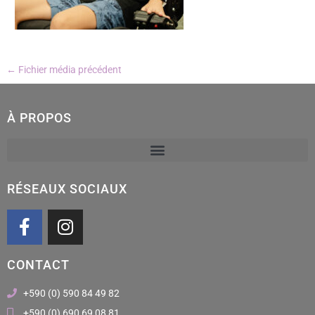
←
Fichier média précédent
À PROPOS
RÉSEAUX SOCIAUX
F
I
a
n
c
s
CONTACT
e
t
b
a
+590 (0) 590 84 49 82
o
g
+590 (0) 690 69 08 81