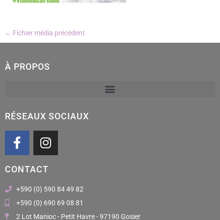
←
Fichier média précédent
À PROPOS
RÉSEAUX SOCIAUX
F
I
a
n
c
s
CONTACT
e
t
b
a
+590 (0) 590 84 49 82
o
g
+590 (0) 690 69 08 81
o
r
2 Lot Manioc - Petit Havre - 97190 Gosier