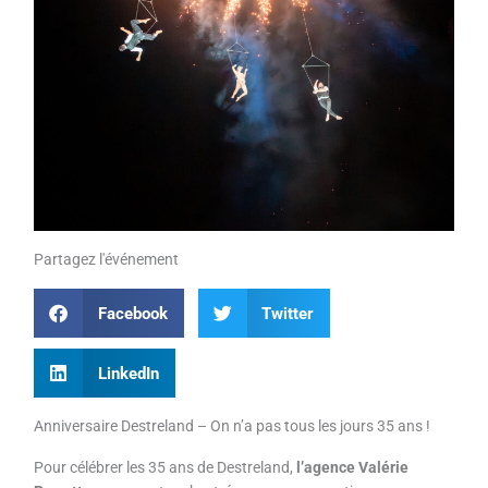
Partagez l'événement
Facebook
Twitter
LinkedIn
Anniversaire Destreland – On n’a pas tous les jours 35 ans !
Pour célébrer les 35 ans de Destreland,
l’agence Valérie