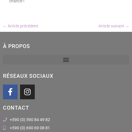
chance !
←
Article précédent
Article suivant
→
À PROPOS
RÉSEAUX SOCIAUX
F
I
a
n
c
s
CONTACT
e
t
b
a
+590 (0) 590 84 49 82
o
g
+590 (0) 690 69 08 81