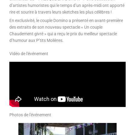
d’artistes humoristes qui le temps d’un après-midi ont apporté
rire et sourire à travers leurs sketches les plus célèbres !
En exclusivité, le couple Domino a présenté en avant-première
des extraits de son nouveau spectacle « Un couple
Chaudement givré » qui a reçu le prix du meilleur spectacle
d’humour aux P’tits Molières.
Vidéo de l'événement
Photos de l'événement