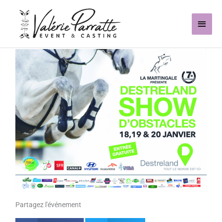
Aller
Men
au
contenu
princ
Partagez l'événement