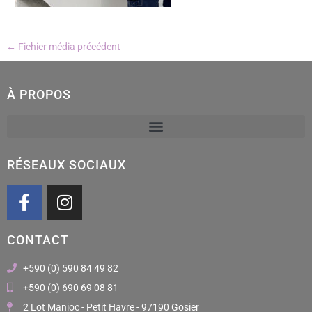
←
Fichier média précédent
À PROPOS
RÉSEAUX SOCIAUX
F
I
a
n
c
s
CONTACT
e
t
b
a
+590 (0) 590 84 49 82
o
g
+590 (0) 690 69 08 81
o
r
2 Lot Manioc - Petit Havre - 97190 Gosier