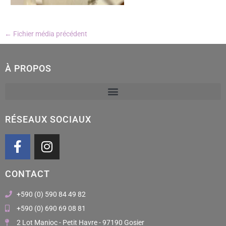
←
Fichier média précédent
À PROPOS
RÉSEAUX SOCIAUX
F
I
a
n
c
s
CONTACT
e
t
b
a
+590 (0) 590 84 49 82
o
g
+590 (0) 690 69 08 81
o
r
2 Lot Manioc - Petit Havre - 97190 Gosier