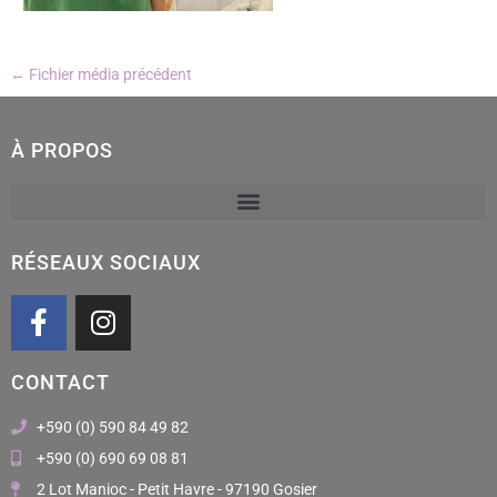
←
Fichier média précédent
À PROPOS
RÉSEAUX SOCIAUX
F
I
a
n
c
s
CONTACT
e
t
b
a
+590 (0) 590 84 49 82
o
g
+590 (0) 690 69 08 81
o
r
2 Lot Manioc - Petit Havre - 97190 Gosier