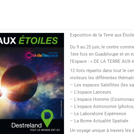
Exposition de la Terre aux Étoil
Du 9 au 25 juin, le centre comm
1ère fois en Guadeloupe et en ex
l’Espace : « DE LA TERRE AUX é
12 ilots répartis dans tout le c
visiteurs les différentes théma
– Les espaces Satellites (les sa
– L’espace Lanceurs
– L’espace Homme (Cosmonaute
– L’espace Astronomie (photos,
– Le Laboratoire Expérience
– La Borne Actualité Spatiale
Un voyage unique à travers les 