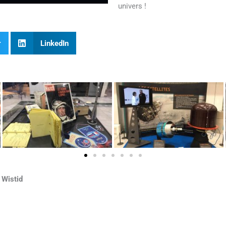
univers !
r
LinkedIn
s
Wistid