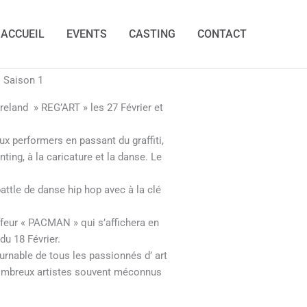
ACCUEIL
EVENTS
CASTING
CONTACT
– Saison 1
treland » REG’ART » les 27 Février et
x performers en passant du graffiti,
nting, à la caricature et la danse. Le
attle de danse hip hop avec à la clé
ffeur « PACMAN » qui s’affichera en
du 18 Février.
urnable de tous les passionnés d’ art
nombreux artistes souvent méconnus