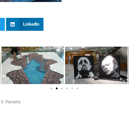
r
LinkedIn
V. Parratte