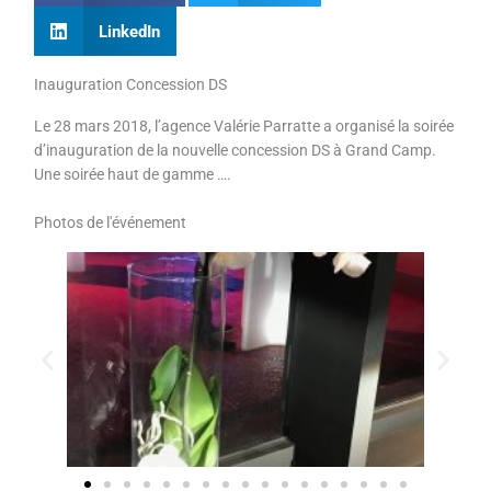
LinkedIn
Inauguration Concession DS
Le 28 mars 2018, l’agence Valérie Parratte a organisé la soirée
d’inauguration de la nouvelle concession DS à Grand Camp.
Une soirée haut de gamme ….
Photos de l'événement