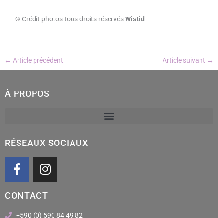
© Crédit photos tous droits réservés
Wistid
←
Article précédent
Article suivant
→
À PROPOS
RÉSEAUX SOCIAUX
F
I
a
n
c
s
CONTACT
e
t
b
a
+590 (0) 590 84 49 82