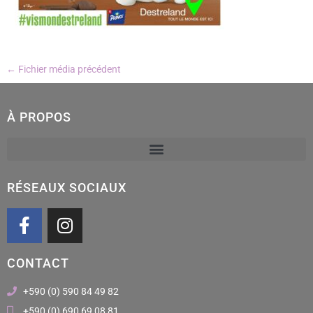
←
Fichier média précédent
À PROPOS
RÉSEAUX SOCIAUX
F
I
a
n
c
s
CONTACT
e
t
b
a
+590 (0) 590 84 49 82
o
g
+590 (0) 690 69 08 81