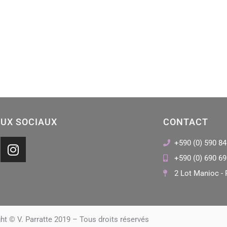
UX SOCIAUX
CONTACT
I
+590 (0) 590 84
n
+590 (0) 690 69
s
2 Lot Manioc - 
t
a
g
r
ht © V. Parratte 2019 – Tous droits réservés