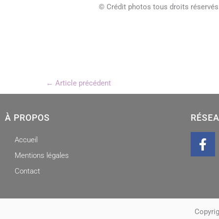
© Crédit photos tous droits réservés
←
Article précédent
À PROPOS
RÉSEA
F
Accueil
a
Mentions légales
c
Contact
e
b
o
o
Copyrig