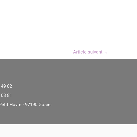
Article suivant
→
 49 82
 08 81
Petit Havre - 97190 Gosier