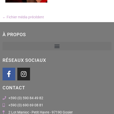
←
Fichier média précédent
À PROPOS
RÉSEAUX SOCIAUX
F
I
a
n
c
s
CONTACT
e
t
b
a
+590 (0) 590 84 49 82
o
g
+590 (0) 690 69 08 81
o
r
2 Lot Manioc - Petit Havre - 97190 Gosier