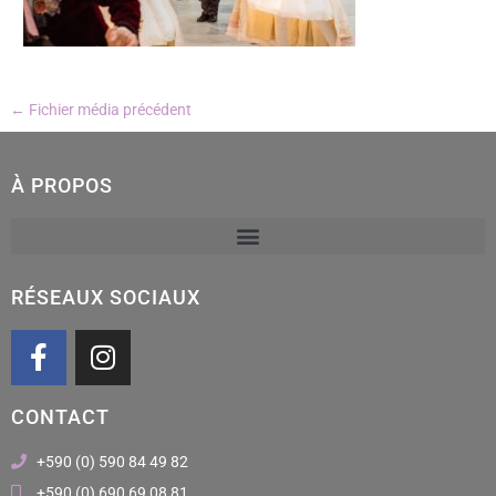
←
Fichier média précédent
À PROPOS
RÉSEAUX SOCIAUX
F
I
a
n
c
s
CONTACT
e
t
b
a
+590 (0) 590 84 49 82
o
g
+590 (0) 690 69 08 81