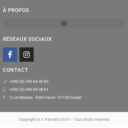
À PROPOS
RÉSEAUX SOCIAUX
F
I
a
n
c
s
CONTACT
e
t
b
a
+590 (0) 590 84 49 82
o
g
+590 (0) 690 69 08 81
o
r
2 Lot Manioc - Petit Havre - 97190 Gosier
k
a
m
Copyright © V. Parratte 2019 – Tous droits réservés