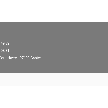
 49 82
 08 81
Petit Havre - 97190 Gosier