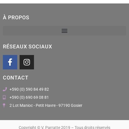
À PROPOS
RÉSEAUX SOCIAUX
F
I
a
n
c
s
CONTACT
e
t
b
a
+590 (0) 590 84 49 82
o
g
+590 (0) 690 69 08 81
o
r
2 Lot Manioc - Petit Havre - 97190 Gosier
k
a
m
Copyright © V. Parratte 2019 – Tous droits réservés