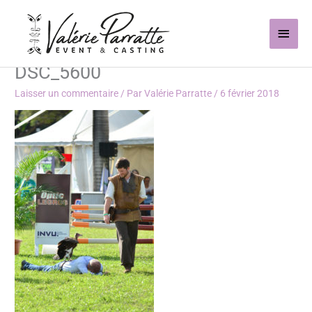
Aller
Men
au
contenu
princ
DSC_5600
Laisser un commentaire
/ Par
Valérie Parratte
/
6 février 2018