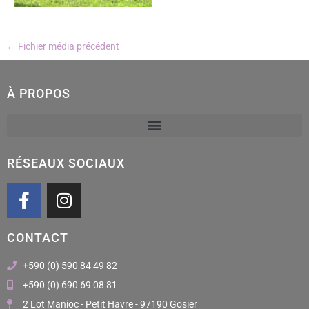
←
Fichier média précédent
À PROPOS
RÉSEAUX SOCIAUX
F
I
a
n
c
s
CONTACT
e
t
b
a
+590 (0) 590 84 49 82
o
g
+590 (0) 690 69 08 81
o
r
2 Lot Manioc - Petit Havre - 97190 Gosier