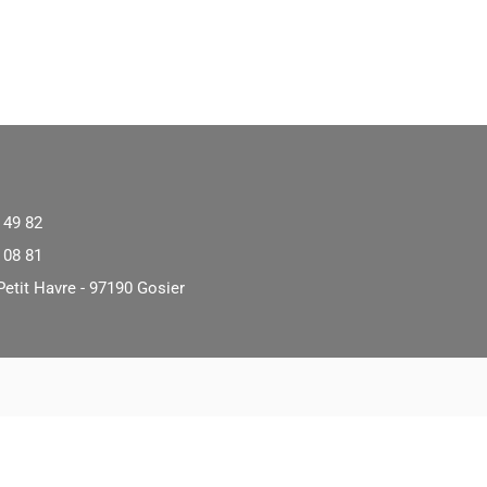
 49 82
 08 81
Petit Havre - 97190 Gosier