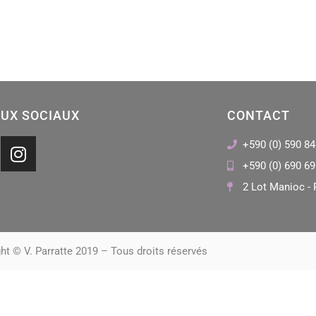
UX SOCIAUX
CONTACT
I
+590 (0) 590 84
n
+590 (0) 690 69
s
2 Lot Manioc - 
t
a
g
r
ht © V. Parratte 2019 – Tous droits réservés
a
m