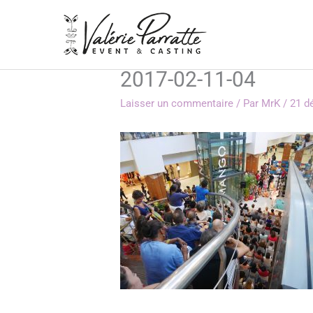
Aller
au
contenu
2017-02-11-04
Laisser un commentaire
/ Par
MrK
/
21 d