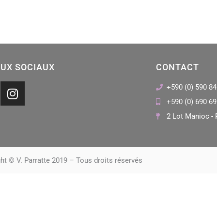
UX SOCIAUX
CONTACT
I
+590 (0) 590 84
n
+590 (0) 690 69
s
2 Lot Manioc - 
t
a
g
r
ht © V. Parratte 2019 – Tous droits réservés
a
m