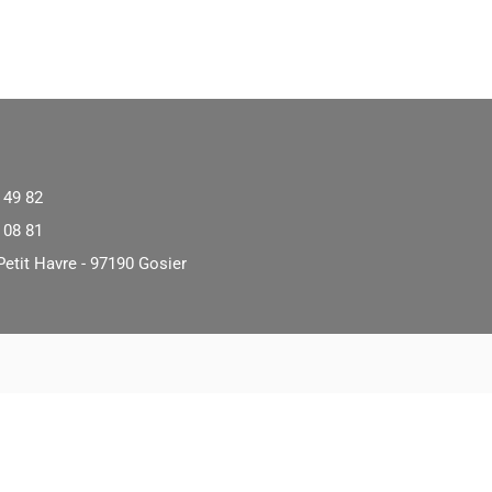
 49 82
 08 81
Petit Havre - 97190 Gosier