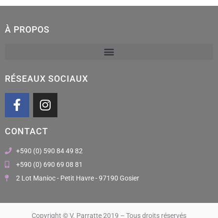
À PROPOS
RÉSEAUX SOCIAUX
F
I
a
n
c
s
CONTACT
e
t
b
a
+590 (0) 590 84 49 82
o
g
+590 (0) 690 69 08 81
o
r
2 Lot Manioc - Petit Havre - 97190 Gosier
k
a
m
Copyright © V. Parratte 2019 – Tous droits réservés