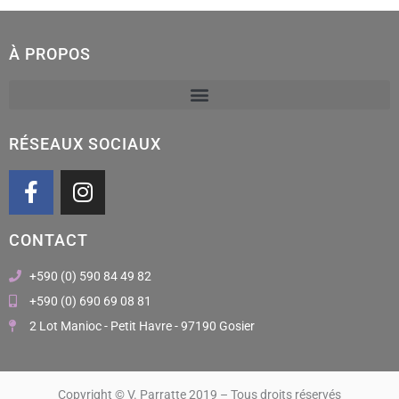
À PROPOS
RÉSEAUX SOCIAUX
F
I
a
n
c
s
CONTACT
e
t
b
a
+590 (0) 590 84 49 82
o
g
+590 (0) 690 69 08 81
o
r
2 Lot Manioc - Petit Havre - 97190 Gosier
k
a
m
Copyright © V. Parratte 2019 – Tous droits réservés