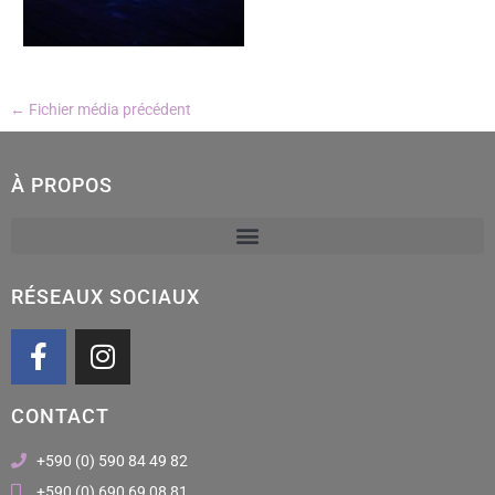
←
Fichier média précédent
À PROPOS
RÉSEAUX SOCIAUX
F
I
a
n
c
s
CONTACT
e
t
b
a
+590 (0) 590 84 49 82
o
g
+590 (0) 690 69 08 81