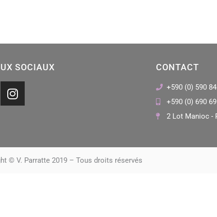
UX SOCIAUX
CONTACT
I
+590 (0) 590 84
n
+590 (0) 690 69
s
2 Lot Manioc - 
t
a
g
r
ht © V. Parratte 2019 – Tous droits réservés
a
m