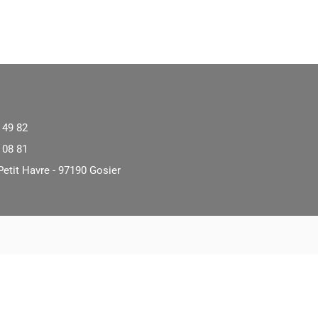
 49 82
 08 81
Petit Havre - 97190 Gosier