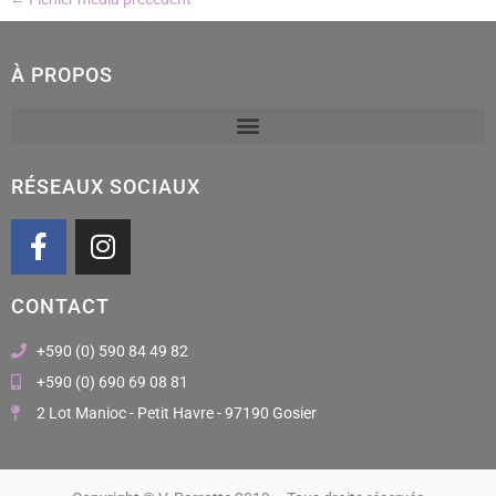
À PROPOS
RÉSEAUX SOCIAUX
F
I
a
n
c
s
CONTACT
e
t
b
a
+590 (0) 590 84 49 82
o
g
+590 (0) 690 69 08 81
o
r
2 Lot Manioc - Petit Havre - 97190 Gosier
k
a
m