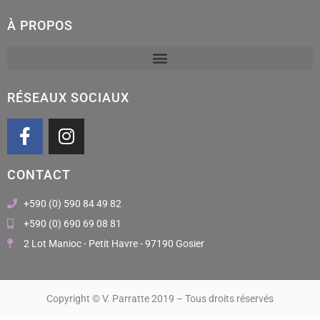
À PROPOS
RÉSEAUX SOCIAUX
F
I
a
n
c
s
CONTACT
e
t
b
a
+590 (0) 590 84 49 82
o
g
+590 (0) 690 69 08 81
o
r
2 Lot Manioc - Petit Havre - 97190 Gosier
k
a
m
Copyright © V. Parratte 2019 – Tous droits réservés