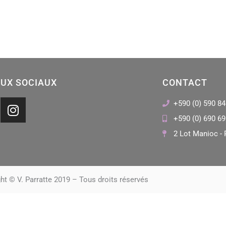
UX SOCIAUX
CONTACT
I
+590 (0) 590 84
n
+590 (0) 690 69
s
2 Lot Manioc - 
t
a
g
r
ht © V. Parratte 2019 – Tous droits réservés
a
m