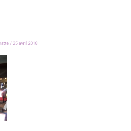
rratte
/
25 avril 2018