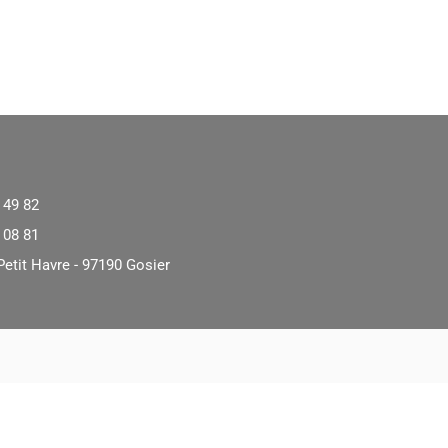
 49 82
 08 81
Petit Havre - 97190 Gosier