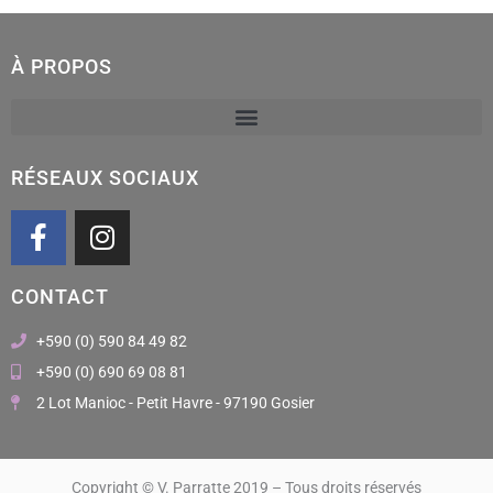
À PROPOS
RÉSEAUX SOCIAUX
F
I
a
n
c
s
CONTACT
e
t
b
a
+590 (0) 590 84 49 82
o
g
+590 (0) 690 69 08 81
o
r
2 Lot Manioc - Petit Havre - 97190 Gosier
k
a
m
Copyright © V. Parratte 2019 – Tous droits réservés