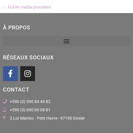
←
Fichier média précédent
À PROPOS
RÉSEAUX SOCIAUX
F
I
a
n
c
s
CONTACT
e
t
b
a
+590 (0) 590 84 49 82
o
g
+590 (0) 690 69 08 81
o
r
2 Lot Manioc - Petit Havre - 97190 Gosier
k
a
m