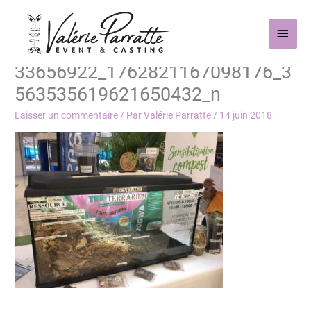
Aller
Men
au
contenu
princ
33656922_1762821167098176_3
563535619621650432_n
Laisser un commentaire
/ Par
Valérie Parratte
/
14 juin 2018