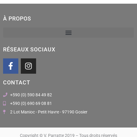
À PROPOS
RÉSEAUX SOCIAUX
F
I
a
n
c
s
CONTACT
e
t
b
a
+590 (0) 590 84 49 82
o
g
+590 (0) 690 69 08 81
o
r
2 Lot Manioc - Petit Havre - 97190 Gosier
k
a
m
Copyright © V. Parratte 2019 – Tous droits réservés