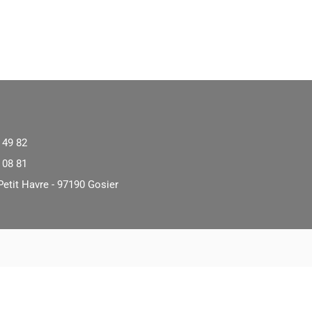
 49 82
 08 81
Petit Havre - 97190 Gosier