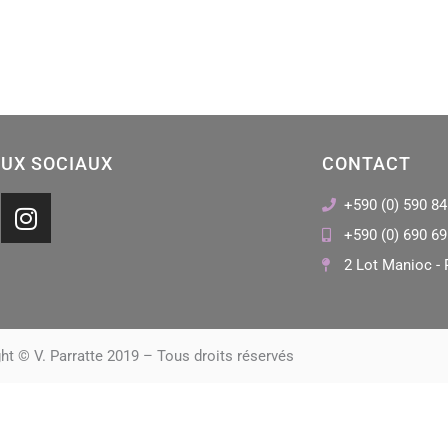
UX SOCIAUX
CONTACT
I
+590 (0) 590 84
n
+590 (0) 690 69
s
2 Lot Manioc - 
t
a
g
r
ht © V. Parratte 2019 – Tous droits réservés
a
m