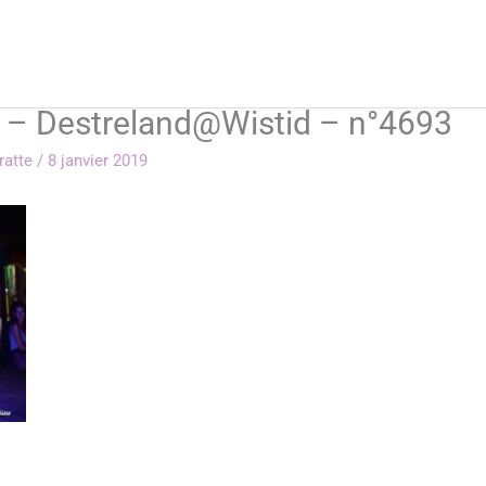
8 – Destreland@Wistid – n°4693
rratte
/
8 janvier 2019