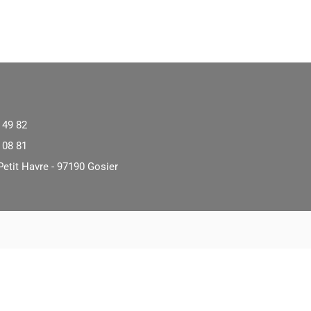
 49 82
 08 81
Petit Havre - 97190 Gosier