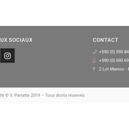
UX SOCIAUX
CONTACT
I
+590 (0) 590 84
n
+590 (0) 690 69
s
2 Lot Manioc - 
t
a
g
r
ht © V. Parratte 2019 – Tous droits réservés
a
m