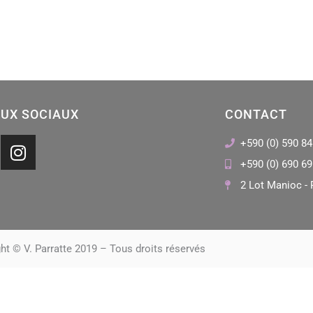
UX SOCIAUX
CONTACT
I
+590 (0) 590 84
n
+590 (0) 690 69
s
2 Lot Manioc - 
t
a
g
r
ht © V. Parratte 2019 – Tous droits réservés
a
m