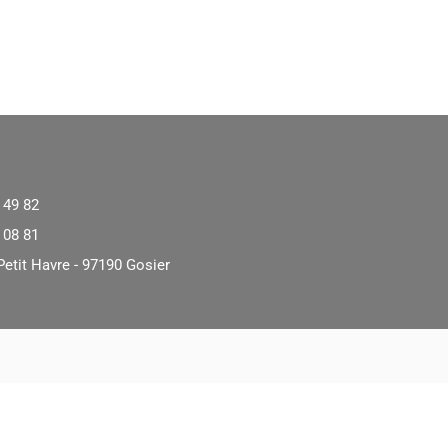
 49 82
 08 81
Petit Havre - 97190 Gosier