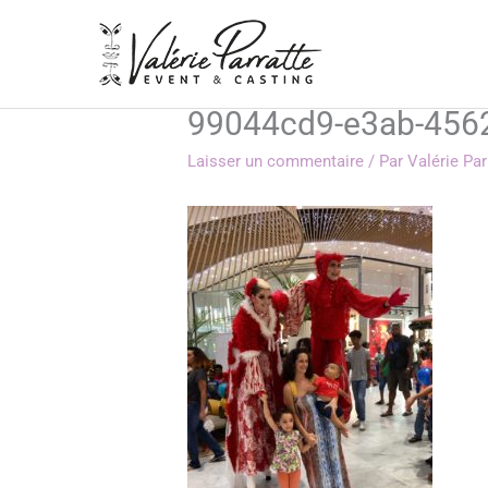
Aller
au
contenu
99044cd9-e3ab-456
Laisser un commentaire
/ Par
Valérie Pa