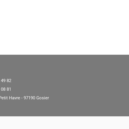
 49 82
 08 81
Petit Havre - 97190 Gosier