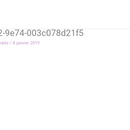
2-9e74-003c078d21f5
rratte
/
8 janvier 2019