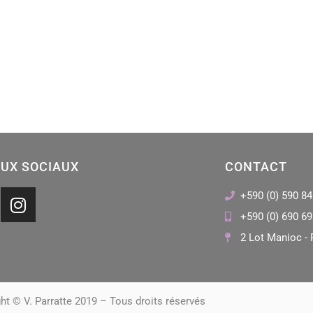
UX SOCIAUX
CONTACT
I
+590 (0) 590 84
n
+590 (0) 690 69
s
2 Lot Manioc - 
t
a
g
r
ht © V. Parratte 2019 – Tous droits réservés