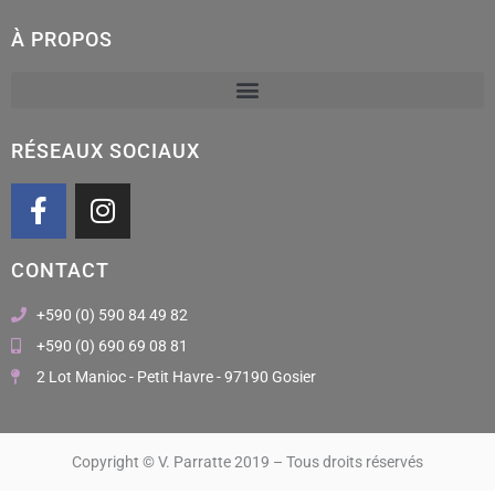
À PROPOS
RÉSEAUX SOCIAUX
F
I
a
n
c
s
CONTACT
e
t
b
a
+590 (0) 590 84 49 82
o
g
+590 (0) 690 69 08 81
o
r
2 Lot Manioc - Petit Havre - 97190 Gosier
k
a
m
Copyright © V. Parratte 2019 – Tous droits réservés