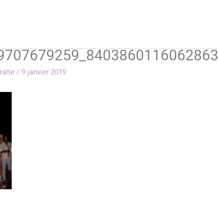
9707679259_8403860116062863
rratte
/
9 janvier 2019