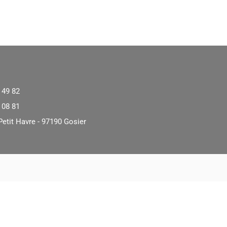
 49 82
 08 81
Petit Havre - 97190 Gosier