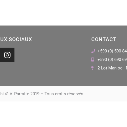
UX SOCIAUX
CONTACT
I
+590 (0) 590 84
n
+590 (0) 690 69
s
2 Lot Manioc - 
t
a
g
r
ht © V. Parratte 2019 – Tous droits réservés
a
m