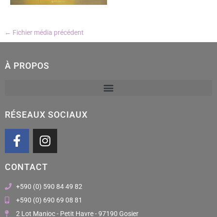
←
Fichier média précédent
À PROPOS
RÉSEAUX SOCIAUX
F
I
a
n
c
s
CONTACT
e
t
b
a
+590 (0) 590 84 49 82
o
g
+590 (0) 690 69 08 81
o
r
2 Lot Manioc - Petit Havre - 97190 Gosier