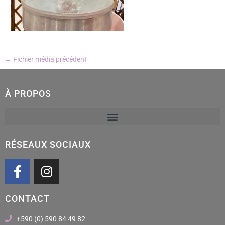
←
Fichier média précédent
À PROPOS
RÉSEAUX SOCIAUX
F
I
a
n
c
s
CONTACT
e
t
b
a
+590 (0) 590 84 49 82