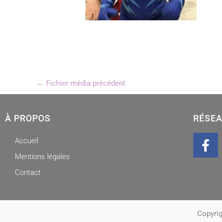
←
Fichier média précédent
À PROPOS
RÉSEA
F
Accueil
a
Mentions légales
c
Contact
e
b
o
o
Copyrig