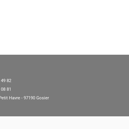
 49 82
 08 81
Petit Havre - 97190 Gosier