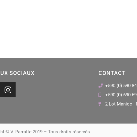
UX SOCIAUX
CONTACT
I
+590 (0) 590 84
n
+590 (0) 690 69
s
2 Lot Manioc - 
t
a
g
r
ht © V. Parratte 2019 – Tous droits réservés