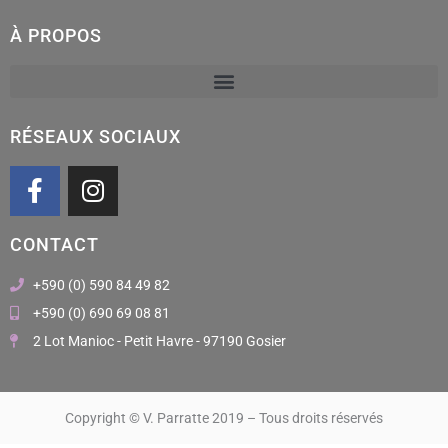
À PROPOS
RÉSEAUX SOCIAUX
F
I
a
n
c
s
CONTACT
e
t
b
a
+590 (0) 590 84 49 82
o
g
+590 (0) 690 69 08 81
o
r
2 Lot Manioc - Petit Havre - 97190 Gosier
k
a
m
Copyright © V. Parratte 2019 – Tous droits réservés