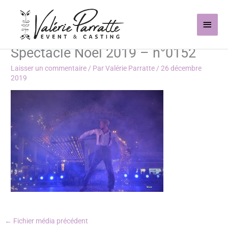
Aller
Men
au
contenu
princ
Spectacle Noël 2019 – n°0152
Laisser un commentaire
/ Par
Valérie Parratte
/
26 décembre
2019
←
Fichier média précédent