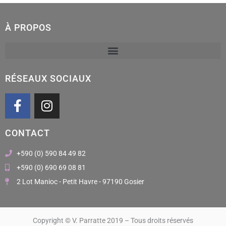
À PROPOS
RÉSEAUX SOCIAUX
F
I
a
n
c
s
CONTACT
e
t
b
a
+590 (0) 590 84 49 82
o
g
+590 (0) 690 69 08 81
o
r
2 Lot Manioc - Petit Havre - 97190 Gosier
k
a
m
Copyright © V. Parratte 2019 – Tous droits réservés