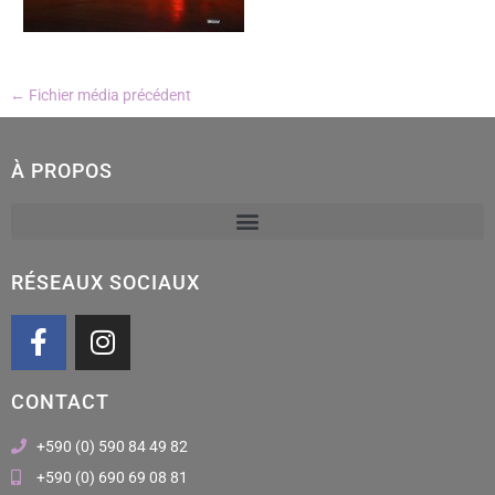
←
Fichier média précédent
À PROPOS
RÉSEAUX SOCIAUX
F
I
a
n
c
s
CONTACT
e
t
b
a
+590 (0) 590 84 49 82
o
g
+590 (0) 690 69 08 81
o
r