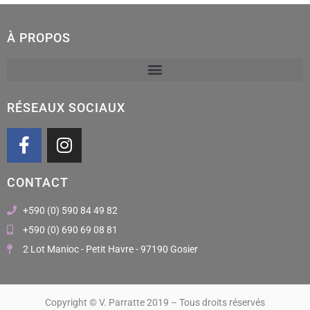
À PROPOS
RÉSEAUX SOCIAUX
F
I
a
n
c
s
CONTACT
e
t
b
a
+590 (0) 590 84 49 82
o
g
+590 (0) 690 69 08 81
o
r
2 Lot Manioc - Petit Havre - 97190 Gosier
k
a
m
Copyright © V. Parratte 2019 – Tous droits réservés