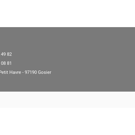
 49 82
 08 81
Petit Havre - 97190 Gosier