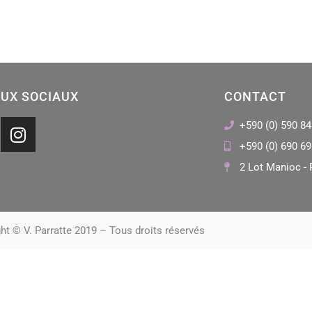
UX SOCIAUX
CONTACT
I
+590 (0) 590 84
n
+590 (0) 690 69
s
2 Lot Manioc - 
t
a
g
r
ht © V. Parratte 2019 – Tous droits réservés
a
m