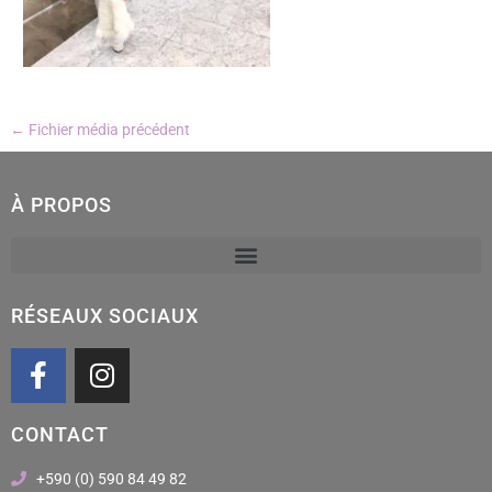
←
Fichier média précédent
À PROPOS
RÉSEAUX SOCIAUX
F
I
a
n
c
s
CONTACT
e
t
b
a
+590 (0) 590 84 49 82