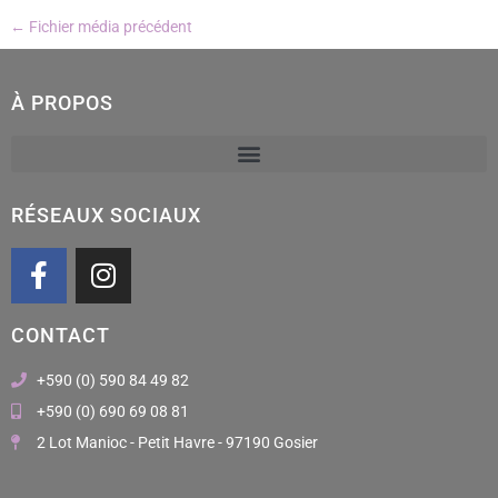
←
Fichier média précédent
À PROPOS
RÉSEAUX SOCIAUX
F
I
a
n
c
s
CONTACT
e
t
b
a
+590 (0) 590 84 49 82
o
g
+590 (0) 690 69 08 81
o
r
2 Lot Manioc - Petit Havre - 97190 Gosier
k
a
m