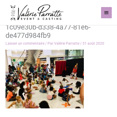
Aller
Men
au
contenu
princ
1c09e30b-d338-4a77-81e6-
de477d984fb9
Laisser un commentaire
/ Par
Valérie Parratte
/
31 août 2020