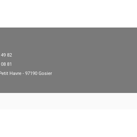
 49 82
 08 81
Petit Havre - 97190 Gosier