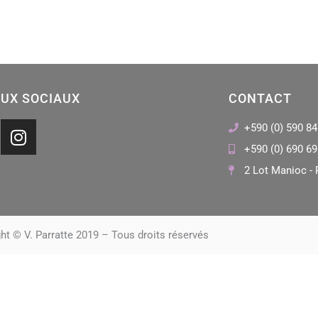
UX SOCIAUX
CONTACT
I
+590 (0) 590 84
n
+590 (0) 690 69
s
2 Lot Manioc - 
t
a
g
r
ht © V. Parratte 2019 – Tous droits réservés
a
m