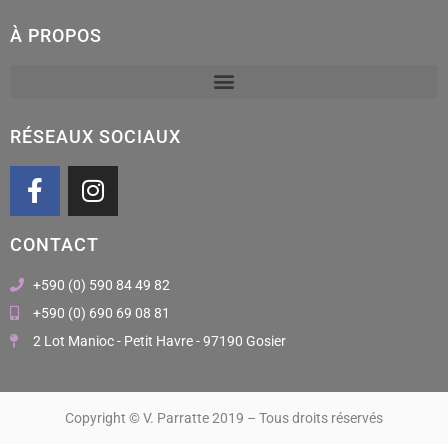
À PROPOS
RÉSEAUX SOCIAUX
F
I
a
n
c
s
CONTACT
e
t
b
a
+590 (0) 590 84 49 82
o
g
+590 (0) 690 69 08 81
o
r
2 Lot Manioc - Petit Havre - 97190 Gosier
k
a
m
Copyright © V. Parratte 2019 – Tous droits réservés